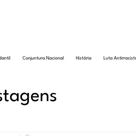
Sobre
Postagens
Loja
Ingresse
Form
antil
Conjuntura Nacional
História
Luta Antirracist
rica Latina
Anticapacitismo
Organização
Autossu
stagens
balho de Massas
Cartas e Depoimentos
Anti-imperialism
ade e Justiça
Antifascismo
Saúde e Esporte
Estudo