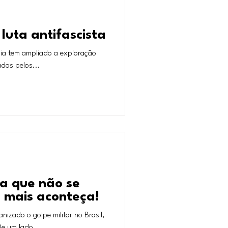
luta antifascista
esia tem ampliado a exploração
das pelos...
ra que não se
 mais aconteça!
zado o golpe militar no Brasil,
e um lado,...