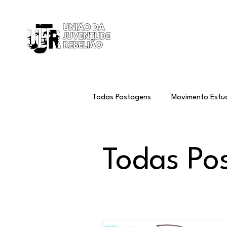
Início
Todas Postagens
Movimento Estud
Conjuntura Internacional
Amé
Todas Po
Agitação e Propaganda
Tra
Che Guevara
Memória, Verd