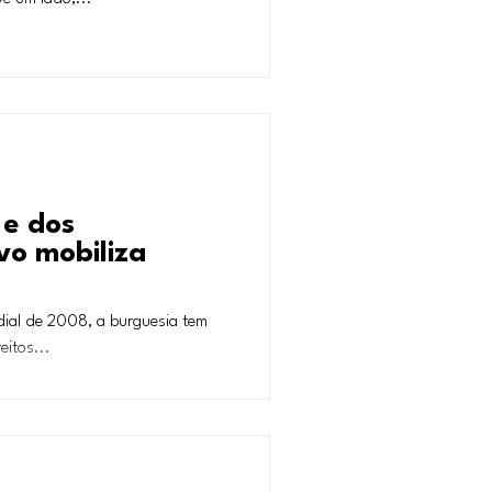
 e dos
vo mobiliza
ndial de 2008, a burguesia tem
eitos...