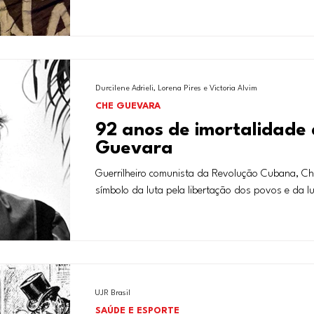
Durcilene Adrieli, Lorena Pires e Victoria Alvim
CHE GUEVARA
92 anos de imortalidade
Guevara
Guerrilheiro comunista da Revolução Cubana, C
símbolo da luta pela libertação dos povos e da lut
UJR Brasil
SAÚDE E ESPORTE