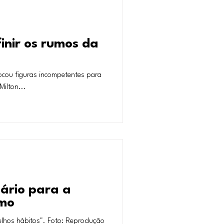
inir os rumos da
olocou figuras incompetentes para
Milton...
ário para a
smo
elhos hábitos". Foto: Reprodução