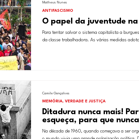
Matheus Nunes
ANTIFASCISMO
O papel da juventude na 
Para tentar salvar o sistema capitalista a burgu
da classe trabalhadora. As várias medidas adota
Camile Gonçalves
MEMÓRIA, VERDADE E JUSTIÇA
Ditadura nunca mais! Pa
esqueça, para que nunca
Na década de 1960, quando começava a ser organi
o mundo vivia uma grande polarização política. D