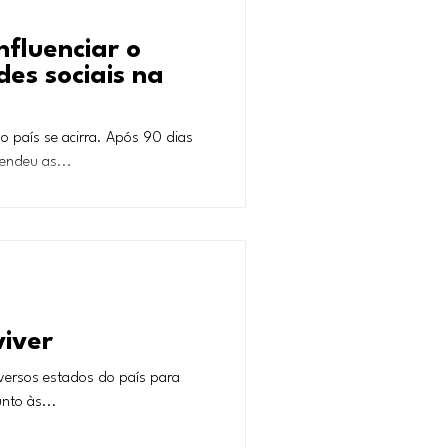
fluenciar o
es sociais na
so país se acirra. Após 90 dias
endeu as...
viver
iversos estados do país para
nto às...