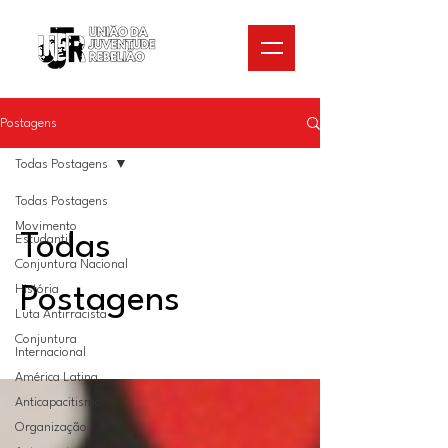
Postagens
Todas Postagens
Todas Postagens
Movimento
Todas
Estudantil
Conjuntura Nacional
História
Postagens
Luta Antirracista
Conjuntura
Internacional
América Latina
Anticapacitismo
Organização