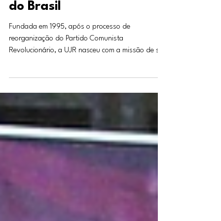
Viva os 30 anos da UJR: a
juventude revolucionária
do Brasil
Fundada em 1995, após o processo de
reorganização do Partido Comunista
Revolucionário, a UJR nasceu com a missão de ser
a organização que mobiliza, organiza e forma a
juventude comunista e revolucionária para lutar
pela libertação da classe trabalhadora e por um
mundo socialista. Vivam os 30 anos da UJR: a
juventude revolucionária do Brasil. Coordenação
Nacional da UJR
_____________________________________________________
________________________________________________
JUVENT