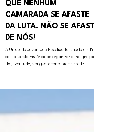
UJR Brasil
QUE NENHUM
CAMARADA SE AFASTE
DA LUTA. NÃO SE AFASTE
DE NÓS!
A União da Juventude Rebelião foi criada em 1995
com a tarefa histórica de organizar a indignação
da juventude, vanguardear o processo de
formação de quadros para a revolução,
desgastar o capitalismo, tirar o poder da mão dos
ricos e construir o socialismo. Nesses 30 anos a
UJR se tornou uma organização nacional, inserida
em centenas de bairros, escolas e universidades,
organizando e participando ativamente das
principais lutas pela educação e pelos direitos