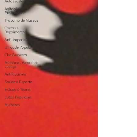
Autossustentação
Agitação e
Propaganda
Trabalho de Massas
Cartas e
Depoimentos
Anti-imperialismo
Unidade Popular
Che Guevara
Memória, Verdade e
Justiça
Antifascismo
Saúde e Esporte
Estudo e Teoria
Lutas Populares
Mulheres