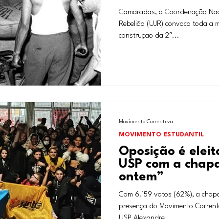
Camaradas, a Coordenação Nac
Rebelião (UJR) convoca toda a m
construção da 2ª...
Movimento Correnteza
MOVIMENTO ESTUDANTIL
Oposição é elei
USP com a chapa
ontem”
Com 6.159 votos (62%), a chapa
presença do Movimento Corrente
USP Alexandre...