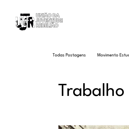
Início
Todas Postagens
Movimento Estud
Conjuntura Internacional
Amé
Trabalho
Agitação e Propaganda
Tra
Che Guevara
Memória, Verd