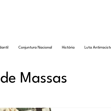
Sobre
Postagens
Loja
Ingresse
Form
antil
Conjuntura Nacional
História
Luta Antirracist
rica Latina
Anticapacitismo
Organização
Autossu
 de Massas
balho de Massas
Cartas e Depoimentos
Anti-imperialism
ade e Justiça
Antifascismo
Saúde e Esporte
Estudo