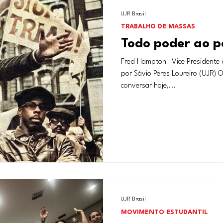
UJR Brasil
TRABALHO DE MASSAS
Todo poder ao p
Fred Hampton | Vice Presidente dos Panteras Negras Tradução
por Sávio Peres Loureiro (UJR) 
conversar hoje,...
UJR Brasil
MOVIMENTO ESTUDANTIL