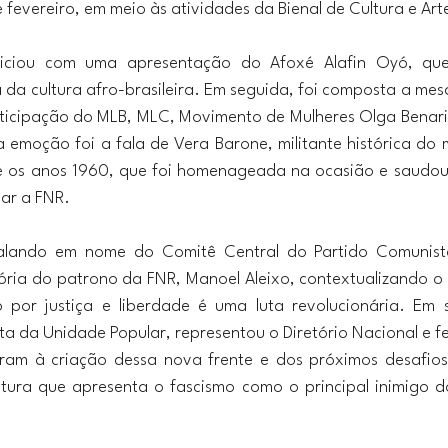
 fevereiro, em meio às atividades da Bienal de Cultura e Ar
iciou com uma apresentação do Afoxé Alafin Oyó, que
a da cultura afro-brasileira. Em seguida, foi composta a mes
ticipação do MLB, MLC, Movimento de Mulheres Olga Benario
emoção foi a fala de Vera Barone, militante histórica do 
os anos 1960, que foi homenageada na ocasião e saudou 
iar a FNR.
falando em nome do Comitê Central do Partido Comunista
tória do patrono da FNR, Manoel Aleixo, contextualizando o 
o por justiça e liberdade é uma luta revolucionária. Em 
nta da Unidade Popular, representou o Diretório Nacional e f
ram à criação dessa nova frente e dos próximos desafios
tura que apresenta o fascismo como o principal inimigo d