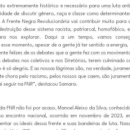
o extremamente histórico e necessário para uma luta antirr
idade de discutir gênero, raça e classe como determinantes
 A Frente Negra Revolucionária vai contribuir muito para
struição desse sistema racista, patriarcal, homofóbico, 
ara nos explorar. Daqui a um tempo, vamos consegu
 esse momento, apesar de a gente já ter sentido a energia,
te felizes de os debates que a gente fez com os moviment
 debates nos coletivos e nos Diretórios, terem culminado 
o é só alegria. E as nossas lágrimas são, na verdade, jurame
te chora pelo racismo, pelos nossos que caem, são juramen
ai seguir na FNR”, destacou Samara.
da FNR não foi por acaso. Manoel Aleixo da Silva, conhecid
so encontro nacional, ocorrido em novembro de 2023, em
entar os ideais dessa frente e suas bandeiras de luta. Nas