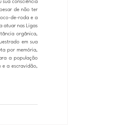
 sua consciência 
esar de não ter 
coco-de-roda e a 
 atuar nas Ligas 
tância orgânica, 
uestrado em sua 
ta por memória, 
ara a população 
 e a escravidão, 