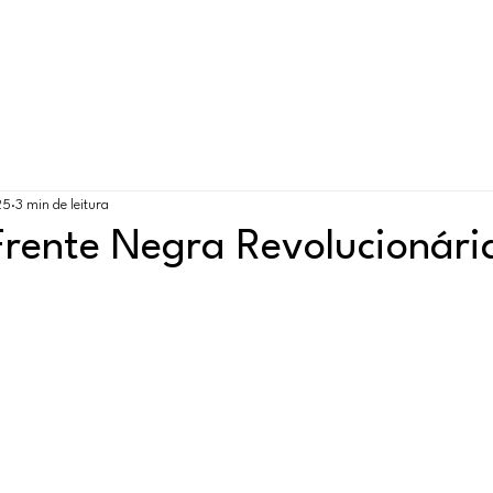
Sobre
Postagens
Loja
Ingresse
Form
25
3 min de leitura
Frente Negra Revolucionári