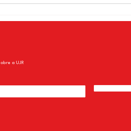
“A saída para o Brasil é um
“Est
governo que defende os
que n
trabalhadores e os pobres”,
Leo P
afirma Leo Péricles
Exclu
sobre a UJR