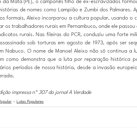
 da Mata (PE), o camponês filho de ex-escravizados formou
 histórias de nomes como Lampião e Zumbi dos Palmares. Ap
os formais, Aleixo incorporou a cultura popular, usando o 
ar os trabalhadores rurais em Pernambuco, onde ele passou a
icatos rurais. Nas fileiras do PCR, conduziu uma forte mili
ssassinado sob torturas em agosto de 1973, após ser seq
im Nabuco. O nome de Manoel Aleixo não só continua a lu
em como demonstra que a luta por reparação histórica p
rios períodos de nossa história, desde a invasão europeia
erada.
dição impressa nº 307 do jornal A Verdade
Popular
Lutas Populares