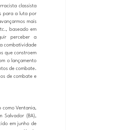
acista classista 
 para a luta por 
 avançarmos mais 
etc., baseado em 
ir perceber a 
 a combatividade 
os que constroem 
com o lançamento 
ntos de combate. 
tos de combate e 
o como Ventania, 
 Salvador (BA), 
cido em junho de 