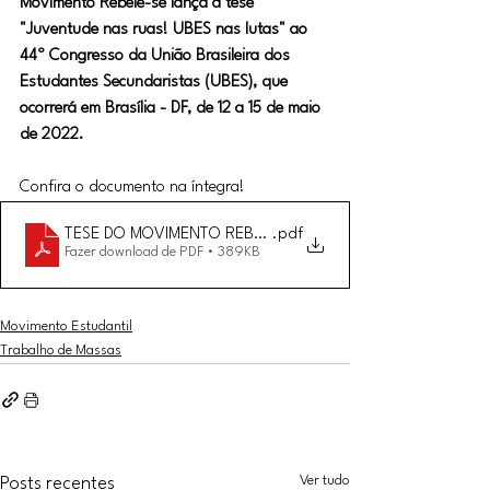
Movimento Rebele-se lança a tese 
"Juventude nas ruas! UBES nas lutas" ao 
44º Congresso da União Brasileira dos 
Estudantes Secundaristas (UBES), que 
ocorrerá em Brasília - DF, de 12 a 15 de maio 
de 2022.
Confira o documento na íntegra!
TESE DO MOVIMENTO REBELE-SE AO 44 CONUBES
.pdf
Fazer download de PDF • 389KB
Movimento Estudantil
Trabalho de Massas
Ver tudo
Posts recentes