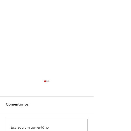
Comentários
Manifesto: Chega! Derrubar
Encarceramento 
Escreva um comentário